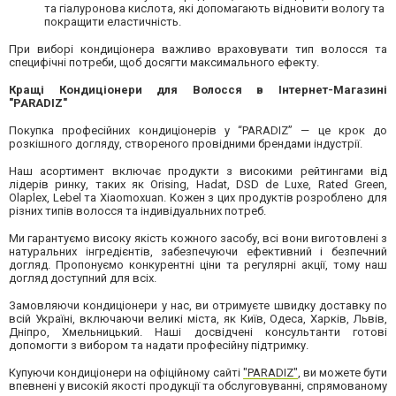
та гіалуронова кислота, які допомагають відновити вологу та
покращити еластичність.
При виборі кондиціонера важливо враховувати тип волосся та
специфічні потреби, щоб досягти максимального ефекту.
Кращі Кондиціонери для Волосся в Інтернет-Магазині
"PARADIZ"
Покупка професійних кондиціонерів у “PARADIZ” — це крок до
розкішного догляду, створеного провідними брендами індустрії.
Наш асортимент включає продукти з високими рейтингами від
лідерів ринку, таких як Orising, Hadat, DSD de Luxe, Rated Green,
Olaplex, Lebel та Xiaomoxuan. Кожен з цих продуктів розроблено для
різних типів волосся та індивідуальних потреб.
Ми гарантуємо високу якість кожного засобу, всі вони виготовлені з
натуральних інгредієнтів, забезпечуючи ефективний і безпечний
догляд. Пропонуємо конкурентні ціни та регулярні акції, тому наш
догляд доступний для всіх.
Замовляючи кондиціонери у нас, ви отримуєте швидку доставку по
всій Україні, включаючи великі міста, як Київ, Одеса, Харків, Львів,
Дніпро, Хмельницький. Наші досвідчені консультанти готові
допомогти з вибором та надати професійну підтримку.
Купуючи кондиціонери на офіційному сайті
"PARADIZ"
, ви можете бути
впевнені у високій якості продукції та обслуговуванні, спрямованому