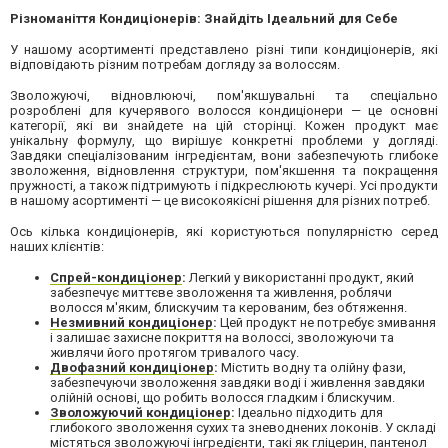
Різноманіття Кондиціонерів: Знайдіть Ідеальний для Себе
У нашому асортименті представлено різні типи кондиціонерів, які
відповідають різним потребам догляду за волоссям.
Зволожуючі, відновлюючі, пом'якшувальні та спеціально
розроблені для кучерявого волосся кондиціонери — це основні
категорії, які ви знайдете на цій сторінці. Кожен продукт має
унікальну формулу, що вирішує конкретні проблеми у догляді.
Завдяки спеціалізованим інгредієнтам, вони забезпечують глибоке
зволоження, відновлення структури, пом'якшення та покращення
пружності, а також підтримують і підкреслюють кучері. Усі продукти
в нашому асортименті — це високоякісні рішення для різних потреб.
Ось кілька кондиціонерів, які користуються популярністю серед
наших клієнтів:
Спрей-кондиціонер
:
Легкий у використанні продукт, який
забезпечує миттєве зволоження та живлення, роблячи
волосся м'яким, блискучим та керованим, без обтяження.
Незмивний кондиціонер
:
Цей продукт не потребує змивання
і залишає захисне покриття на волоссі, зволожуючи та
живлячи його протягом тривалого часу.
Двофазний кондиціонер
:
Містить водну та олійну фази,
забезпечуючи зволоження завдяки воді і живлення завдяки
олійній основі, що робить волосся гладким і блискучим.
Зволожуючий кондиціонер
:
Ідеально підходить для
глибокого зволоження сухих та зневоднених локонів. У складі
містяться зволожуючі інгредієнти, такі як гліцерин, пантенол