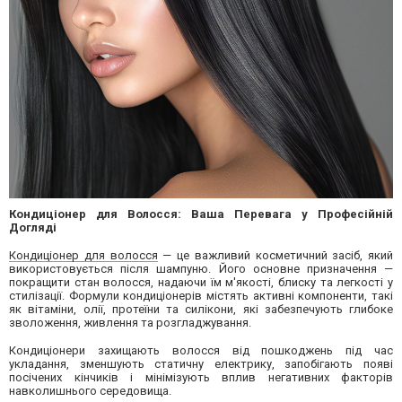
Кондиціонер для Волосся: Ваша Перевага у Професійній
Догляді
Кондиціонер для волосся
— це важливий косметичний засіб, який
використовується після шампуню. Його основне призначення —
покращити стан волосся, надаючи їм м'якості, блиску та легкості у
стилізації. Формули кондиціонерів містять активні компоненти, такі
як вітаміни, олії, протеїни та силікони, які забезпечують глибоке
зволоження, живлення та розгладжування.
Кондиціонери захищають волосся від пошкоджень під час
укладання, зменшують статичну електрику, запобігають появі
посічених кінчиків і мінімізують вплив негативних факторів
навколишнього середовища.